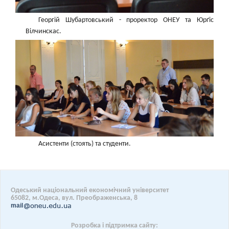
Георгій Шубартовський - проректор ОНЕУ та Юрґіс
Вілчинскас.
Асистенти (стоять) та студенти.
Одеський національний економічний університет
65082, м.Одеса, вул. Преображенська, 8
mail
Розробка і підтримка сайту: