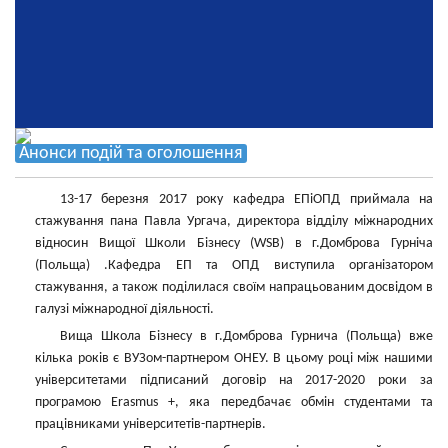
Анонси подій та оголошення
13-17 березня 2017 року кафедра ЕПіОПД приймала на
стажування пана Павла Ургача, директора відділу міжнародних
відносин Вищої Школи Бізнесу (WSB) в г.Домброва Гурніча
(Польща) .Кафедра ЕП та ОПД виступила організатором
стажування, а також поділилася своїм напрацьованим досвідом в
галузі міжнародної діяльності.
Вища Школа Бізнесу в г.Домброва Гурнича (Польща) вже
кілька років є ВУЗом-партнером ОНЕУ. В цьому році між нашими
університетами підписаний договір на 2017-2020 роки за
програмою Erasmus +, яка передбачає обмін студентами та
працівниками університетів-партнерів.