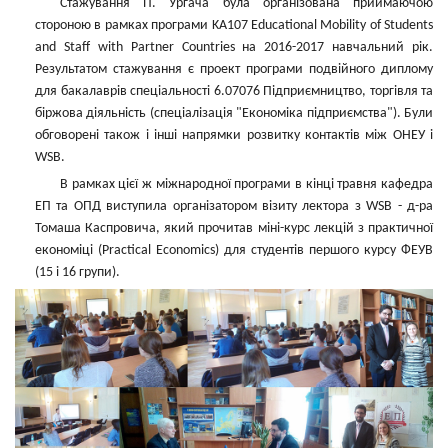
Стажування П. Ургача була організована приймаючою
стороною в рамках програми KA107 Educational Mobility of Students
and Staff with Partner Countries на 2016-2017 навчальний рік.
Результатом стажування є проект програми подвійного диплому
для бакалаврів спеціальності 6.07076 Підприємництво, торгівля та
біржова діяльність (спеціалізація "Економіка підприємства"). Були
обговорені також і інші напрямки розвитку контактів між ОНЕУ і
WSB.
В рамках цієї ж міжнародної програми в кінці травня кафедра
ЕП та ОПД виступила організатором візиту лектора з WSB - д-ра
Томаша Каспровича, який прочитав міні-курс лекцій з практичної
економіці (Practical Economics) для студентів першого курсу ФЕУВ
(15 і 16 групи).