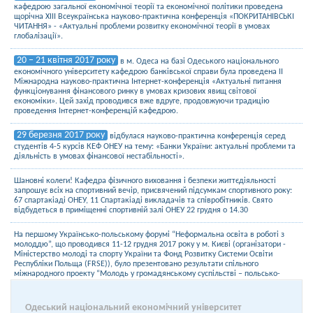
кафедрою загальної економічної теорії та економічної політики проведена
щорічна ХІІІ Всеукраїнська науково-практична конференція «ПОКРИТАНІВСЬКІ
ЧИТАННЯ» - «Актуальні проблеми розвитку економічної теорії в умовах
глобалізації».
20 – 21 квітня 2017 року
в м. Одеса на базі Одеського національного
економічного університету кафедрою банківської справи була проведена ІІ
Міжнародна науково-практична Інтернет-конференція «Актуальні питання
функціонування фінансового ринку в умовах кризових явищ світової
економіки». Цей захід проводився вже вдруге, продовжуючи традицію
проведення Інтернет-конференцій кафедрою.
29 березня 2017 року
відбулася науково-практична конференція серед
студентів 4-5 курсів КЕФ ОНЕУ на тему: «Банки України: актуальні проблеми та
діяльність в умовах фінансової нестабільності».
Шановні колеги! Кафедра фізичного виховання і безпеки життєдіяльності
запрошує всіх на спортивний вечір, присвячений підсумкам спортивного року:
67 спартакіаді ОНЕУ, 11 Спартакіаді викладачів та співробітників. Свято
відбудеться в приміщенні спортивній залі ОНЕУ 22 грудня о 14.30
На першому Українсько-польському форумі “Неформальна освіта в роботі з
молоддю”, що проводився 11-12 грудня 2017 року у м. Києві (організатори -
Міністерство молоді та спорту України та Фонд Розвитку Системи Освіти
Республіки Польща (FRSE)), було презентовано результати спільного
міжнародного проекту “Молодь у громадянському суспільстві – польсько-
український досвід та виклики” ОНЕУ та WSB (м. Домброва-Гурніча, Польща).
14 грудня 2017 року
Одеський національний економічний університет
, на запрошення кафедри економіки, права та