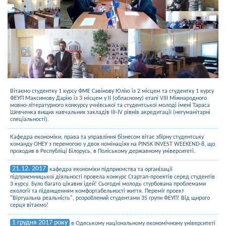
Вітаємо студентку 1 курсу ФМЕ Савінову Юлію із 2 місцем та студентку 1 курсу
ФЕУП Максимову Дарію із 3 місцем у ІІ (обласному) етапі VIII Міжнародного
мовно-літературного конкурсу учнівської та студентської молоді імені Тараса
Шевченка вищих навчальних закладів ІІІ-IV рівнів акредитації (негуманітарні
спеціальності).
Кафедра економіки, права та управління бізнесом вітає збірну студентську
команду ОНЕУ з перемогою у двох номінаціях на PINSK INVEST WEEKEND-8, що
проходив в Республіці Білорусь, в Поліському державному університеті.
21.12. 2017
кафедра економіки підприємства та організації
підприємницької діяльності провела конкурс Стартап-проектів серед студентів
3 курсу. Було багато цікавих ідей! Сьогодні молодь стурбована проблемами
екології та підвищенням комфортабельності життя. Переміг проект
"Віртуальна реальність", розроблений студентами 35 групи ФЕУП! Від щирого
серця вітаємо!
1 грудня 2017 року
в Одеському національному економічному університеті