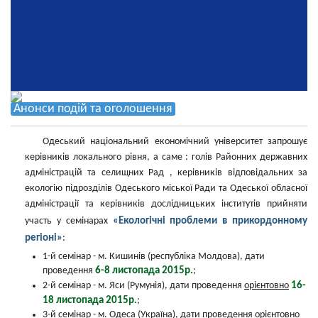
Анонси подій та оголошення
Одеський національний економічний університет запрошує
керівників локального рівня, а саме : голів Районних державних
адміністрацій та селищних Рад , керівників відповідальних за
екологію підрозділів Одеського міської Ради та Одеської обласної
адміністрації та керівників дослідницьких інститутів прийняти
«Екологічні проблеми в прикордонному
участь у семінарах
регіоні»
:
1-й семінар - м. Кишинів (республіка Молдова), дати
6-8 листопада 2015р.
проведення
;
16-
2-й семінар - м. Яси (Румунія), дати проведення
орієнтовно
18 листопада 2015р.
;
3-й семінар - м. Одеса (Україна), дати проведення
орієнтовно