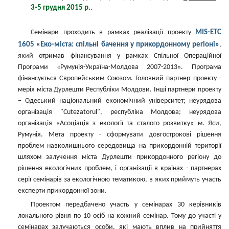
3-5 грудня 2015 р.
.
MIS-ETC
Семінари проходить в рамках реалізації проекту
1605 «Еко-міста: спільні бачення у прикордонному регіоні»
,
який отримав фінансування у рамках Спільної Операційної
Програми «Румунія-Україна-Молдова 2007-2013». Програма
фінансується Європейським Союзом. Головний партнер проекту -
мерія міста Дурлешти Республіки Молдови. Інші партнери проекту
– Одеський національний економічний університет; неурядова
організація "Cutezatorul", республіка Молдова; неурядова
організація «Асоціація з екології та сталого розвитку» м. Яси,
Румунія. Мета проекту - сформувати довгострокові рішення
проблем навколишнього середовища на прикордонній території
шляхом залучення міста Дурлешти прикордонного регіону до
рішення екологічних проблем, і організації в країнах - партнерах
серії семінарів за екологічною тематикою, в яких приймуть участь
експерти прикордонної зони.
Проектом передбачено участь у семінарах 30 керівників
локального рівня по 10 осіб на кожний семінар. Тому до участі у
семінарах залучаються особи, які мають вплив на прийняття