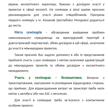
рішень екологічного характеру, бажано з досвідом участі у
проектах в сфері екології. На семінари в різні країни просимо
рекомендувати для участі різних співробітників. Програма
першого семінару у м. Кишинів (республіка Молдова) додається
до листа.
Мета семінарів
– обговорення вирішення проблем
навколишнього середовища на прикордонній території в
довгостроковій перспективі, обмін досвідом в цій сфері, залучення
до участі в міжнародних проектах.
Також просимо Вас надати допомогу в або їх представників
прийняти участь у цих семінарах з метою залучення адміністрацій
до міжнародних проектів та обміну досвідом з екологічного
менеджменту.
Участь у семінарах – безкоштовна.
Витрати з
транспортування, харчування та розміщення відшкодовує сторона,
що приймає. Для відшкодування витрат на транспорт треба мати
квіток з автобусу або чек АЗС з печаткою.
Для участі в семінарах треба зв’язатися з контактними
особами проекту: