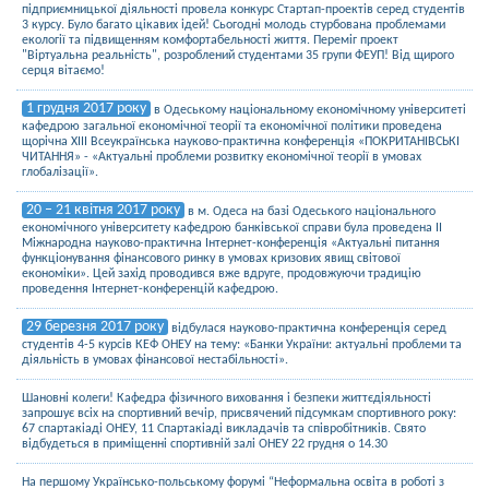
підприємницької діяльності провела конкурс Стартап-проектів серед студентів
3 курсу. Було багато цікавих ідей! Сьогодні молодь стурбована проблемами
екології та підвищенням комфортабельності життя. Переміг проект
"Віртуальна реальність", розроблений студентами 35 групи ФЕУП! Від щирого
серця вітаємо!
1 грудня 2017 року
в Одеському національному економічному університеті
кафедрою загальної економічної теорії та економічної політики проведена
щорічна ХІІІ Всеукраїнська науково-практична конференція «ПОКРИТАНІВСЬКІ
ЧИТАННЯ» - «Актуальні проблеми розвитку економічної теорії в умовах
глобалізації».
20 – 21 квітня 2017 року
в м. Одеса на базі Одеського національного
економічного університету кафедрою банківської справи була проведена ІІ
Міжнародна науково-практична Інтернет-конференція «Актуальні питання
функціонування фінансового ринку в умовах кризових явищ світової
економіки». Цей захід проводився вже вдруге, продовжуючи традицію
проведення Інтернет-конференцій кафедрою.
29 березня 2017 року
відбулася науково-практична конференція серед
студентів 4-5 курсів КЕФ ОНЕУ на тему: «Банки України: актуальні проблеми та
діяльність в умовах фінансової нестабільності».
Шановні колеги! Кафедра фізичного виховання і безпеки життєдіяльності
запрошує всіх на спортивний вечір, присвячений підсумкам спортивного року:
67 спартакіаді ОНЕУ, 11 Спартакіаді викладачів та співробітників. Свято
відбудеться в приміщенні спортивній залі ОНЕУ 22 грудня о 14.30
На першому Українсько-польському форумі “Неформальна освіта в роботі з