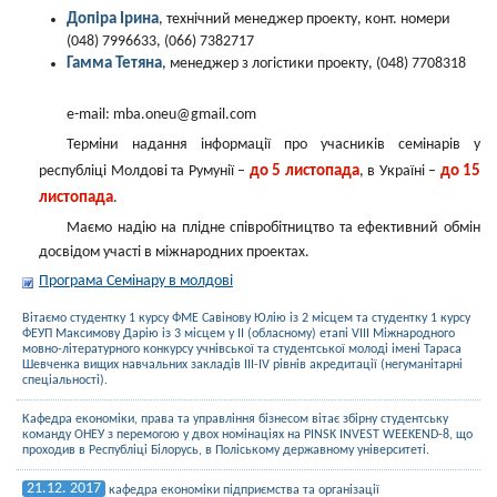
Допіра Ірина
, технічний менеджер проекту, конт. номери
(048) 7996633, (066) 7382717
Гамма Тетяна
, менеджер з логістики проекту, (048) 7708318
e-mail: mba.oneu@gmail.com
Терміни надання інформації про учасників семінарів у
до 5 листопада
до 15
республіці Молдові та Румунії –
, в Україні –
листопада
.
Маємо надію на плідне співробітництво та ефективний обмін
досвідом участі в міжнародних проектах.
Програма Семінару в молдові
Вітаємо студентку 1 курсу ФМЕ Савінову Юлію із 2 місцем та студентку 1 курсу
ФЕУП Максимову Дарію із 3 місцем у ІІ (обласному) етапі VIII Міжнародного
мовно-літературного конкурсу учнівської та студентської молоді імені Тараса
Шевченка вищих навчальних закладів ІІІ-IV рівнів акредитації (негуманітарні
спеціальності).
Кафедра економіки, права та управління бізнесом вітає збірну студентську
команду ОНЕУ з перемогою у двох номінаціях на PINSK INVEST WEEKEND-8, що
проходив в Республіці Білорусь, в Поліському державному університеті.
21.12. 2017
кафедра економіки підприємства та організації