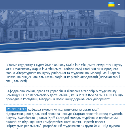
Вітаємо студентку 1 курсу ФМЕ Савінову Юлію із 2 місцем та студентку 1 курсу
ФЕУП Максимову Дарію із 3 місцем у ІІ (обласному) етапі VIII Міжнародного
мовно-літературного конкурсу учнівської та студентської молоді імені Тараса
Шевченка вищих навчальних закладів ІІІ-IV рівнів акредитації (негуманітарні
спеціальності).
Кафедра економіки, права та управління бізнесом вітає збірну студентську
команду ОНЕУ з перемогою у двох номінаціях на PINSK INVEST WEEKEND-8, що
проходив в Республіці Білорусь, в Поліському державному університеті.
21.12. 2017
кафедра економіки підприємства та організації
підприємницької діяльності провела конкурс Стартап-проектів серед студентів
3 курсу. Було багато цікавих ідей! Сьогодні молодь стурбована проблемами
екології та підвищенням комфортабельності життя. Переміг проект
"Віртуальна реальність", розроблений студентами 35 групи ФЕУП! Від щирого