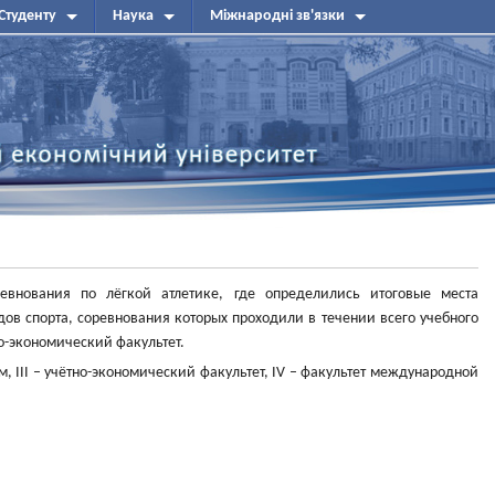
Студенту
Наука
Міжнародні зв'язки
внования по лёгкой атлетике, где определились итоговые места
дов спорта, соревнования которых проходили в течении всего учебного
о-экономический факультет.
м, III – учётно-экономический факультет, IV – факультет международной