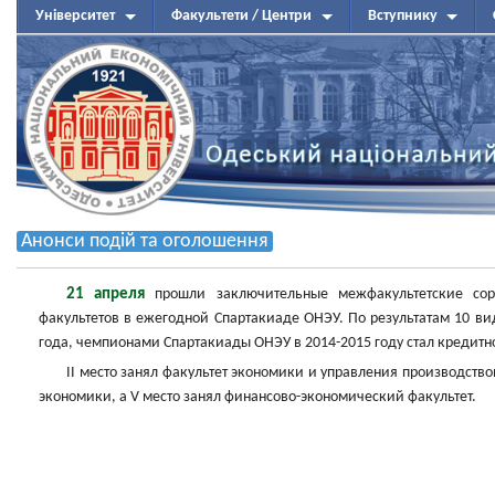
Університет
Факультети / Центри
Вступнику
Анонси подій та оголошення
21 апреля
прошли заключительные межфакультетские соре
факультетов в ежегодной Спартакиаде ОНЭУ. По результатам 10 ви
года, чемпионами Спартакиады ОНЭУ в 2014-2015 году стал кредитн
II место занял факультет экономики и управления производство
экономики, а V место занял финансово-экономический факультет.