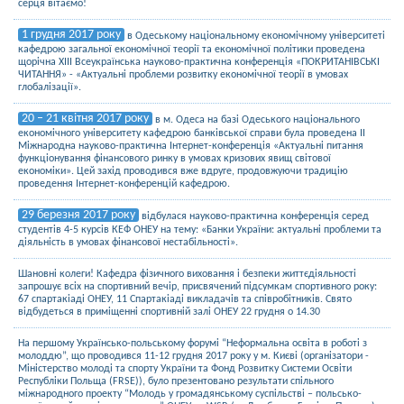
серця вітаємо!
1 грудня 2017 року
в Одеському національному економічному університеті
кафедрою загальної економічної теорії та економічної політики проведена
щорічна ХІІІ Всеукраїнська науково-практична конференція «ПОКРИТАНІВСЬКІ
ЧИТАННЯ» - «Актуальні проблеми розвитку економічної теорії в умовах
глобалізації».
20 – 21 квітня 2017 року
в м. Одеса на базі Одеського національного
економічного університету кафедрою банківської справи була проведена ІІ
Міжнародна науково-практична Інтернет-конференція «Актуальні питання
функціонування фінансового ринку в умовах кризових явищ світової
економіки». Цей захід проводився вже вдруге, продовжуючи традицію
проведення Інтернет-конференцій кафедрою.
29 березня 2017 року
відбулася науково-практична конференція серед
студентів 4-5 курсів КЕФ ОНЕУ на тему: «Банки України: актуальні проблеми та
діяльність в умовах фінансової нестабільності».
Шановні колеги! Кафедра фізичного виховання і безпеки життєдіяльності
запрошує всіх на спортивний вечір, присвячений підсумкам спортивного року:
67 спартакіаді ОНЕУ, 11 Спартакіаді викладачів та співробітників. Свято
відбудеться в приміщенні спортивній залі ОНЕУ 22 грудня о 14.30
На першому Українсько-польському форумі “Неформальна освіта в роботі з
молоддю”, що проводився 11-12 грудня 2017 року у м. Києві (організатори -
Міністерство молоді та спорту України та Фонд Розвитку Системи Освіти
Республіки Польща (FRSE)), було презентовано результати спільного
міжнародного проекту “Молодь у громадянському суспільстві – польсько-