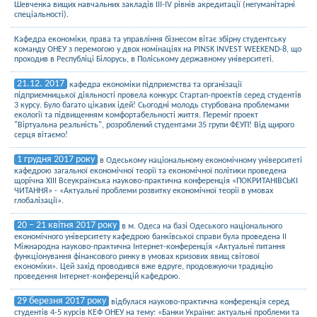
Шевченка вищих навчальних закладів ІІІ-IV рівнів акредитації (негуманітарні
спеціальності).
Кафедра економіки, права та управління бізнесом вітає збірну студентську
команду ОНЕУ з перемогою у двох номінаціях на PINSK INVEST WEEKEND-8, що
проходив в Республіці Білорусь, в Поліському державному університеті.
21.12. 2017
кафедра економіки підприємства та організації
підприємницької діяльності провела конкурс Стартап-проектів серед студентів
3 курсу. Було багато цікавих ідей! Сьогодні молодь стурбована проблемами
екології та підвищенням комфортабельності життя. Переміг проект
"Віртуальна реальність", розроблений студентами 35 групи ФЕУП! Від щирого
серця вітаємо!
1 грудня 2017 року
в Одеському національному економічному університеті
кафедрою загальної економічної теорії та економічної політики проведена
щорічна ХІІІ Всеукраїнська науково-практична конференція «ПОКРИТАНІВСЬКІ
ЧИТАННЯ» - «Актуальні проблеми розвитку економічної теорії в умовах
глобалізації».
20 – 21 квітня 2017 року
в м. Одеса на базі Одеського національного
економічного університету кафедрою банківської справи була проведена ІІ
Міжнародна науково-практична Інтернет-конференція «Актуальні питання
функціонування фінансового ринку в умовах кризових явищ світової
економіки». Цей захід проводився вже вдруге, продовжуючи традицію
проведення Інтернет-конференцій кафедрою.
29 березня 2017 року
відбулася науково-практична конференція серед
студентів 4-5 курсів КЕФ ОНЕУ на тему: «Банки України: актуальні проблеми та