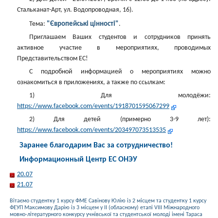
Стальканат-Арт, ул. Водопроводная, 16).
"Європейські цінності"
Тема:
.
Приглашаем Ваших студентов и сотрудников принять
активное участие в мероприятиях, проводимых
Представительством ЕС!
С подробной информацией о мероприятиях можно
ознакомиться в приложениях, а также по ссылкам:
1) Для молодёжи:
https://www.facebook.com/events/1918701595067299
2) Для детей (примерно 3-9 лет):
https://www.facebook.com/events/203497073513535
Заранее благодарим Вас за сотрудничество!
Информационный Центр ЕС ОНЭУ
20.07
21.07
Вітаємо студентку 1 курсу ФМЕ Савінову Юлію із 2 місцем та студентку 1 курсу
ФЕУП Максимову Дарію із 3 місцем у ІІ (обласному) етапі VIII Міжнародного
мовно-літературного конкурсу учнівської та студентської молоді імені Тараса