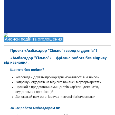
Анонси подій та оголошення
Проект «Амбасадор “Сільпо”»серед студентів*!
«Амбасадор “Сільпо”» – фріланс-робота без відриву
від навчання.
Що потрібно робити?
Розповідай друзям про кар’єрні можливості в «Сільпо»
Запрошуй студентів на відкриті вакансії в супермаркетах
Працюй з представниками центрів кар’єри, деканатів,
студентських організацій
Допомагай нам організовувати зустрічі зі студентами
За час роботи Амбасадором ти: