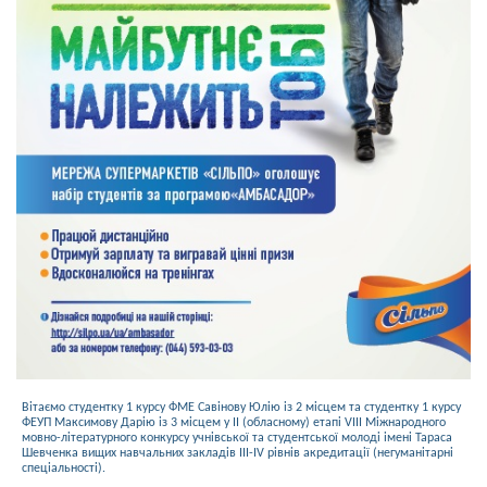
Вітаємо студентку 1 курсу ФМЕ Савінову Юлію із 2 місцем та студентку 1 курсу
ФЕУП Максимову Дарію із 3 місцем у ІІ (обласному) етапі VIII Міжнародного
мовно-літературного конкурсу учнівської та студентської молоді імені Тараса
Шевченка вищих навчальних закладів ІІІ-IV рівнів акредитації (негуманітарні
спеціальності).