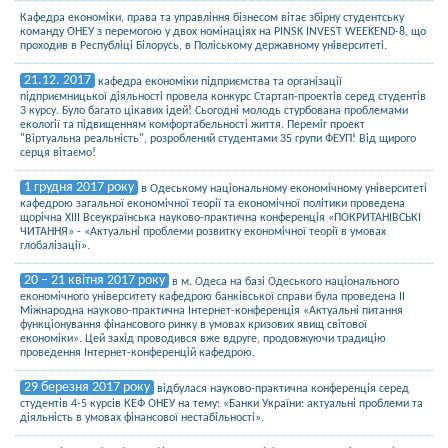
Кафедра економіки, права та управління бізнесом вітає збірну студентську
команду ОНЕУ з перемогою у двох номінаціях на PINSK INVEST WEEKEND-8, що
проходив в Республіці Білорусь, в Поліському державному університеті.
21.12. 2017
кафедра економіки підприємства та організації
підприємницької діяльності провела конкурс Стартап-проектів серед студентів
3 курсу. Було багато цікавих ідей! Сьогодні молодь стурбована проблемами
екології та підвищенням комфортабельності життя. Переміг проект
"Віртуальна реальність", розроблений студентами 35 групи ФЕУП! Від щирого
серця вітаємо!
1 грудня 2017 року
в Одеському національному економічному університеті
кафедрою загальної економічної теорії та економічної політики проведена
щорічна ХІІІ Всеукраїнська науково-практична конференція «ПОКРИТАНІВСЬКІ
ЧИТАННЯ» - «Актуальні проблеми розвитку економічної теорії в умовах
глобалізації».
20 – 21 квітня 2017 року
в м. Одеса на базі Одеського національного
економічного університету кафедрою банківської справи була проведена ІІ
Міжнародна науково-практична Інтернет-конференція «Актуальні питання
функціонування фінансового ринку в умовах кризових явищ світової
економіки». Цей захід проводився вже вдруге, продовжуючи традицію
проведення Інтернет-конференцій кафедрою.
29 березня 2017 року
відбулася науково-практична конференція серед
студентів 4-5 курсів КЕФ ОНЕУ на тему: «Банки України: актуальні проблеми та
діяльність в умовах фінансової нестабільності».