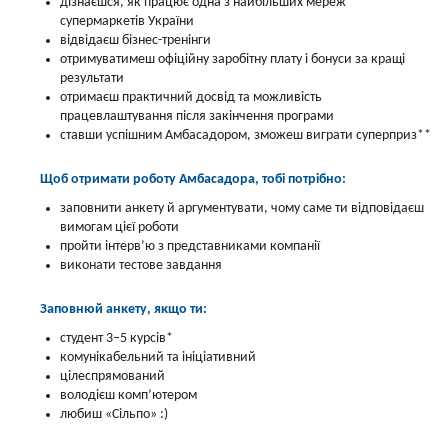
дізнаєшся, як працює одна з найбільших мереж
супермаркетів України
відвідаєш бізнес-тренінги
отримуватимеш офіційну заробітну плату і бонуси за кращі
результати
отримаєш практичний досвід та можливість
працевлаштування після закінчення програми
ставши успішним Амбасадором, зможеш виграти суперприз**
Щоб отримати роботу Амбасадора, тобі потрібно:
заповнити анкету й аргументувати, чому саме ти відповідаєш
вимогам цієї роботи
пройти інтерв’ю з представниками компанії
виконати тестове завдання
Заповнюй анкету, якщо ти:
студент 3–5 курсів*
комунікабельний та ініціативний
цілеспрямований
володієш комп’ютером
любиш «Сільпо» :)