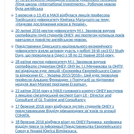
Літня школа «International Investments». Робочою мовою
була англійська
5 вересня о 13.45 в МАЗі відбулася лекція професора
Токійського університету Кімітака Матцузато на тему:
«Наукове дослідження кризи в Україні».
20 липня 2016 ректор університету М.І. Звєряков вручив
сертифікати групі студентів ОНЕУ, які протягом чотирьох років
навчалися повністю англійською мовою.
Представники Одеського національного економічного
університету взяли активну участь у роботі 16-ій сесії EU Study
Days, що проходила в Одесі з 18 по 22 травня 2016 року.
28 квітня ректор університету М.І. Звєряков вручив
сертифікати студентам ОНЕУ, ОНУ ім. І.І.Мечникова та ОНПУ,
які відвідали курс лекцій «Економіка Європейського Союзу
та відносини ЄС – Україна 2015/2016». Цей курс проводив
професор Альваро Фернандес з Португалії за підтримки
модуля Jean Monnet програми Erasmus+.
22 квітня 2016 року в МАЗі головного корпусу ОНЕУ виступив
з лекцією сінгапурський експерт Gary Lit - Director and
Consultant of GL Training and Consultancy.
17 березня 2016 року відбулася зустріч студентів ОНЕУ з
представниками Відділу міжнародних зв’язків та агенції
СОНАТА.
18 березня 2016 відбувся візит до ОНЕУ Радника, керівника
відділу преси та інформації Представництва Європейського
Союзу в Україні Юргіса Вілчінскаса.