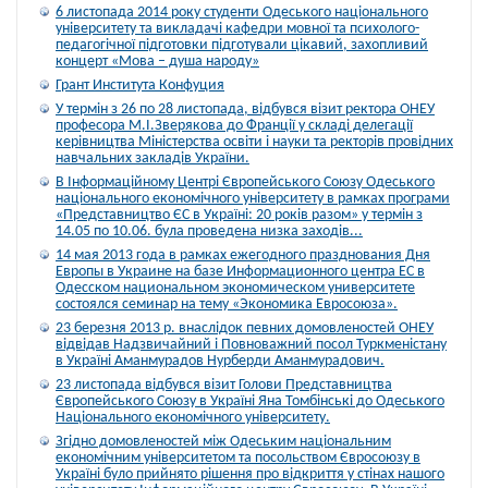
6 листопада 2014 року студенти Одеського національного
університету та викладачі кафедри мовної та психолого-
педагогічної підготовки підготували цікавий, захопливий
концерт «Мова – душа народу»
Грант Института Конфуция
У термін з 26 по 28 листопада, відбувся візит ректора ОНЕУ
професора М.І.Зверякова до Франції у складі делегації
керівництва Міністерства освіти і науки та ректорів провідних
навчальних закладів України.
В Інформаційному Центрі Європейського Союзу Одеського
національного економічного університету в рамках програми
«Представництво ЄС в Україні: 20 років разом» у термін з
14.05 по 10.06. була проведена низка заходів...
14 мая 2013 года в рамках ежегодного празднования Дня
Европы в Украине на базе Информационного центра ЕС в
Одесском национальном экономическом университете
состоялся семинар на тему «Экономика Евросоюза».
23 березня 2013 р. внаслідок певних домовленостей ОНЕУ
відвідав Надзвичайний і Повноважний посол Туркменістану
в Україні Аманмурадов Нурберди Аманмурадович.
23 листопада відбувся візит Голови Представництва
Європейського Союзу в Україні Яна Томбінські до Одеського
Національного економічного університету.
Згідно домовленостей між Одеським національним
економічним університетом та посольством Євросоюзу в
Україні було прийнято рішення про відкриття у стінах нашого