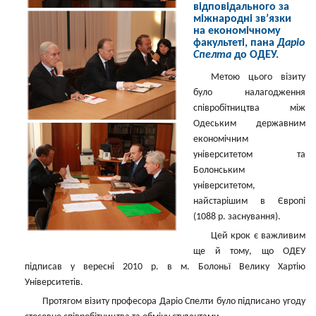
відповідального за
міжнародні зв’язки
на економічному
факультеті, пана
Даріо
Спелта
до ОДЕУ.
Метою цього візиту
було налагодження
співробітництва між
Одеським державним
економічним
університетом та
Болонським
університетом,
найстарішим в Європі
(1088 р. заснування).
Цей крок є важливим
ще й тому, що ОДЕУ
підписав у вересні 2010 р. в м. Болоньї Велику Хартію
Університетів.
Протягом візиту професора Даріо Спелти було підписано угоду