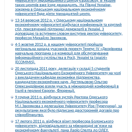
університету Інформаційного центру Євросоюзу. В Україні
таких центрів вже існує дванадцять. На Півдні України,
зокрема в Одеському національному економічному
університеті буде діяти тринадцятий центр.
13-14 вересня 2012 р. у Одеському національному
економічному університеті відбулася конференція та круглий
стіл, присвячений підтримці демократії в Україні. З
доповіддю та вступним словом виступив ректор університету,
професор Михайло Звєряков.
4-5 жовтня 2012 р. в нашому університеті пройшла
регіональна нарада учасників проекту Темпус IV «Дворівнева
навчальна програма з е-комерції для обслуговування
інформаційного суспільства в Росії, Україні та Ізраїлі»
(ECOMMIS).
20 листопада 2011 року, делегація у складі 5 студентів
Одеського Національного Економічного Університету на чолі
з викладачем кафедри економіки підприємства,
кандидатом економічних наук, Дегтярьовою Ольгою
Олександрівною взяли участь в міжнародній конференції в
Італії в перлині Європи, Флоренції.
9 грудня 2011 р. відбулася зустріч Ректора Одеського
Національного економічного університету професора
М.І.Звєрякова з делегацією Університету Різе (Туреччина), за
результатами якої було підписано двосторонній договір про
співробітництво.
17 лютого 2011 р. відбувся візит професора Болонського
університету, відповідального за міжнародні зв’язки на
економічному факультеті, пана Даріо Спелта до ОДЕУ.