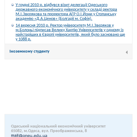
У грудні 2010 р. відбувся візит делегації Одеського
державного економічного університету у складі ректора
М.І.Звєрякова та проректора АГР О.І.Йони у Стопанську
академію «Д.А.Ценов» (Болгарії м. Софія).
14 вересня 2010 р. Ректор університету М.І.Звєряков у
м.Болоньї підписав Велику Хартію Університетів у одному із
найстаріших в Європі університетів, який було засновано ще
у 1088 р.
Іноземному студенту
Одеський національний економічний університет
65082, м.Одеса, вул. Преображенська, 8
mail