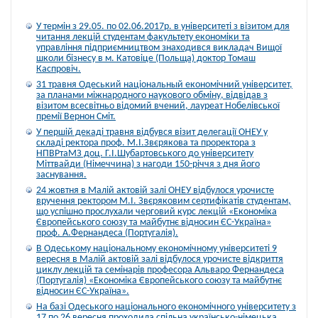
У термін з 29.05. по 02.06.2017р. в університеті з візитом для
читання лекцій студентам факультету економіки та
управління підприємництвом знаходився викладач Вищої
школи бізнесу в м. Катовіце (Польща) доктор Томаш
Каспровіч.
31 травня Одеський національный економічний університет,
за планами міжнародного наукового обміну, відвідав з
візитом всесвітньо відомий вчений, лауреат Нобелівської
премії Вернон Сміт.
У першій декаді травня відбувся візит делегації ОНЕУ у
складі ректора проф. М.І.Звєрякова та проректора з
НПВРтаМЗ доц. Г.І.Шубартовського до університету
Міттвайди (Німеччина) з нагоди 150-річчя з дня його
заснування.
24 жовтня в Малій актовій залі ОНЕУ відбулося урочисте
вручення ректором М.І. Звєряковим сертифікатів студентам,
що успішно прослухали черговий курс лекцій «Економіка
Європейського союзу та майбутнє відносин ЄС-Україна»
проф. А.Фернандеса (Португалія).
В Одеському національному економічному університеті 9
вересня в Малій актовій залі відбулося урочисте відкриття
циклу лекцій та семінарів професора Альваро Фернандеса
(Португалія) «Економіка Європейського союзу та майбутнє
відносин ЄС-Україна».
На базі Одеського національного економічного університету з
17 по 26 вересня проходила спільна українсько-німецька