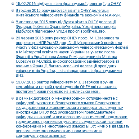
18.02.2016 відбувся візит французької делегації до ОНЕУ
8 грудня 2015 року відбувся візит в ОНЕУ делегації
Китайського університету фінансів та економіки м.Анхуи.
9 листопада 2015 року відбувся візит в ОНЕУ делегації
Федерації обмінів Франція-Україна. У ході переговорів
відбулося підписання угоди про співробітництво.
23 червня 2015 року ректор ОНЕУ проф. М.І.Зверяков та
проректор з НПВРтаМЗ доц. Г.І.Шубартовський прийняли
участь у французько-українському університетському форумі
в Міністерстві освіти та науки України за участю посла
Франції в Україні пана Алена Ремі, заступників Міністра
І.Совсун та М.Стріхі, високопосадових адміністраторів та
вчених з Франції, багаточисельної делегації провідних
університетів України, які співпрацюють із французькими
ВНЗ.
13.07.2015 ректор університету М.І. Звєряков вручив
сертифікати першій групі студентів ОНЕУ які навчалися
протягом 4 років повністю на англійській мові.
В рамках договора о международном сотрудничестве с
кафедрой русского и белорусского языков Белорусского
государственного экономического университета студенты-
иностранцы ОНЭУ под руководством преподавателей
кафедры языковой и психолого-педагогической подготовки
традиционно принимают участие в студенческой научной
конференции на иностранных языках БГЭУ: «Мир в двадцать
первом веке: экономические, политические и
социокультурные аспекты»