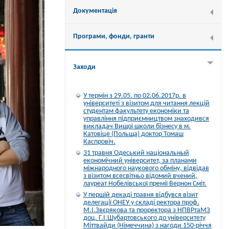
Документація
Програми, фонди, гранти
Заходи
У термін з 29.05. по 02.06.2017р. в
університеті з візитом для читання лекцій
студентам факультету економіки та
управління підприємництвом знаходився
викладач Вищої школи бізнесу в м.
Катовіце (Польща) доктор Томаш
Каспровіч.
31 травня Одеський національный
економічний університет, за планами
міжнародного наукового обміну, відвідав
з візитом всесвітньо відомий вчений,
лауреат Нобелівської премії Вернон Сміт.
У першій декаді травня відбувся візит
делегації ОНЕУ у складі ректора проф.
М.І.Звєрякова та проректора з НПВРтаМЗ
доц. Г.І.Шубартовського до університету
Міттвайди (Німеччина) з нагоди 150-річчя