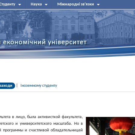
Студенту
Наука
Міжнародні зв'язки
заходи
|
Іноземному студенту
льтета в лицо, была активисткой факультета,
тского и университетского масштаба. Но в
ей программы и счастливой обладательницей