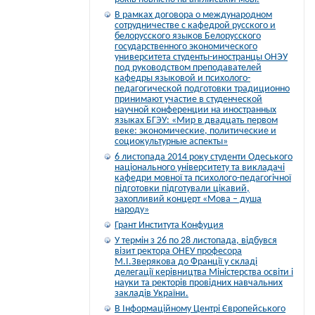
В рамках договора о международном
сотрудничестве с кафедрой русского и
белорусского языков Белорусского
государственного экономического
университета студенты-иностранцы ОНЭУ
под руководством преподавателей
кафедры языковой и психолого-
педагогической подготовки традиционно
принимают участие в студенческой
научной конференции на иностранных
языках БГЭУ: «Мир в двадцать первом
веке: экономические, политические и
социокультурные аспекты»
6 листопада 2014 року студенти Одеського
національного університету та викладачі
кафедри мовної та психолого-педагогічної
підготовки підготували цікавий,
захопливий концерт «Мова – душа
народу»
Грант Института Конфуция
У термін з 26 по 28 листопада, відбувся
візит ректора ОНЕУ професора
М.І.Зверякова до Франції у складі
делегації керівництва Міністерства освіти і
науки та ректорів провідних навчальних
закладів України.
В Інформаційному Центрі Європейського