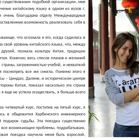
 о существовании подобной организации, мне
чение китайскому языку в одном из вузов г.
 и очень благодарна отделу Международных
оставленную возможность реализовать себя в
вающе, что осознала я это, когда садилась в
ла свой уровень китайского языка, что, между
друзей, познала культуру Китая, традиции
итая. Конечно, весь список планов и желаний
 страны, загруженностью учебой, и нехваткой
я посмотреть все же смогла. Помимо этого я
сы – Циндао, Даляне, и историческом центре
тороны Китая, показал насколько эта страна
я еще не успела осуществить, я больше всего
а четвертый курс, поступив на пятый курс, я
дясь в общежития Харбинского инженерного
ий подарок судьбы. Эта поездка существенно
ть все возникающие проблемы, подрабатываю,
рвая поездка научила меня быть взрослой,