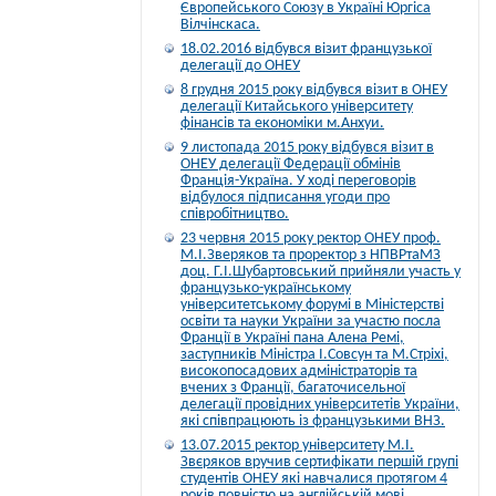
Європейського Союзу в Україні Юргіса
Вілчінскаса.
18.02.2016 відбувся візит французької
делегації до ОНЕУ
8 грудня 2015 року відбувся візит в ОНЕУ
делегації Китайського університету
фінансів та економіки м.Анхуи.
9 листопада 2015 року відбувся візит в
ОНЕУ делегації Федерації обмінів
Франція-Україна. У ході переговорів
відбулося підписання угоди про
співробітництво.
23 червня 2015 року ректор ОНЕУ проф.
М.І.Зверяков та проректор з НПВРтаМЗ
доц. Г.І.Шубартовський прийняли участь у
французько-українському
університетському форумі в Міністерстві
освіти та науки України за участю посла
Франції в Україні пана Алена Ремі,
заступників Міністра І.Совсун та М.Стріхі,
високопосадових адміністраторів та
вчених з Франції, багаточисельної
делегації провідних університетів України,
які співпрацюють із французькими ВНЗ.
13.07.2015 ректор університету М.І.
Звєряков вручив сертифікати першій групі
студентів ОНЕУ які навчалися протягом 4
років повністю на англійській мові.