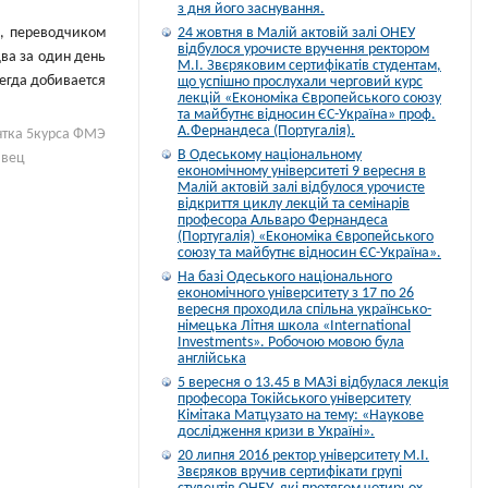
з дня його заснування.
а, переводчиком
24 жовтня в Малій актовій залі ОНЕУ
відбулося урочисте вручення ректором
ва за один день
М.І. Звєряковим сертифікатів студентам,
сегда добивается
що успішно прослухали черговий курс
лекцій «Економіка Європейського союзу
та майбутнє відносин ЄС-Україна» проф.
А.Фернандеса (Португалія).
нтка 5курса ФМЭ
В Одеському національному
авец
економічному університеті 9 вересня в
Малій актовій залі відбулося урочисте
відкриття циклу лекцій та семінарів
професора Альваро Фернандеса
(Португалія) «Економіка Європейського
союзу та майбутнє відносин ЄС-Україна».
На базі Одеського національного
економічного університету з 17 по 26
вересня проходила спільна українсько-
німецька Літня школа «International
Investments». Робочою мовою була
англійська
5 вересня о 13.45 в МАЗі відбулася лекція
професора Токійського університету
Кімітака Матцузато на тему: «Наукове
дослідження кризи в Україні».
20 липня 2016 ректор університету М.І.
Звєряков вручив сертифікати групі