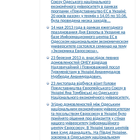
Союзу Одеського національного
економічного університету в рамках
програми «Представництво ЄС в Україні:
20 років разом» у термін з 14.05 по 10.06.
була проведена низка заходів...
14 мая 2013 года в рамках ежегодного
празднования Дня Европы в Украине на
базе Информационного центра ЕС в
Одесском национальном экономическом
университете состоялся семинар на тему
«Экономика Евросоюза».
23 березня 2013 р. внаслідок певних
домовленостей ОНЕУ відвідав
Надзвичайний і Повноважний посол
Туркменістану в Україні Аманмурадов
Нурберди Аманмурадович.
23 листопада відбувся візит Голови
Представництва Європейського Союзу в
Україні Яна Томбінські до Одеського
Національного економічного університету.
Згідно домовленостей між Одеським
національним економічним університетом
та посольством Євросоюзу в Україні було
прийнято рішення про відкриття у стінах
нашого університету Інформаційного
центру Євросоюзу. В Україні таких центрів
вже існує дванадцять. На Півдні України,
зокрема в Одеському національному