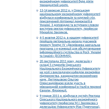
економічному університеті буде діяти
тринадцятий центр.
13-14 вересня 2012 р. у Одеському
національному економічному університеті
відбулася конференція та круглий стіл,
присвячений підтримці демократії в
Україні. З доповіддю та вступним словом
виступив ректор університету, професор
Михайло Звєряков.
4-5 жовтня 2012 р. в нашому університеті
пройшла регіональна нарада учасників
проекту Темпус IV «Дворівнева навчальна
програма з е-комерції для обслуговування
інформаційного суспільства в Росії, Україні
та Ізраїлі» (ECOMMIS).
20 листопада 2011 року, делегація у
складі 5 студентів Одеського
Національного Економічного Університету
на чолі з викладачем кафедри економіки
підприємства, кандидатом економічних
наук, Дегтярьовою Ольгою
Олександрівною взяли участь в
міжнародній конференції в Італії в перлині
Європи, Флоренції.
9 грудня 2011 р. відбулася зустріч Ректора
Одеського Національного економічного
університету професора М.І.Звєрякова з
делегацією Університету Різе (Туреччина),