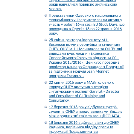
студентів ОНЕУ, які протягом чотирьох
років навчалися повністю англійською
мовою.
Представники Одеського національного
економічного університету взяли активну
участь у роботі 16-ій сесії EU Study Days, що
проходила в Одесі з 18 по 22 травня 2016
року.
28 квітня ректор університету М.І.
Звєряков вручив сертифікати студентам
ОНЕУ, ОНУ ім. І.І.Мечникова та ОНПУ, які
відвідали курс лекцій «Економіка
Європейського Союзу та відносини ЄС –
Україна 2015/2016». Цей курс проводив
професор Альваро Фернандес з Португалії
за підтримки модуля Jean Monnet
програми Erasmus+.
22 квітня 2016 року в МАЗі головного
корпусу ОНЕУ виступив з лекцією
сінгапурський експерт Gary Lit - Director
and Consultant of GL Training and
Consultancy.
17 березня 2016 року відбулася зустріч
студентів ОНЕУ з представниками Відділу
міжнародних зв’язків та агенції СОНАТА.
18 березня 2016 відбувся візит до ОНЕУ
Радника, керівника відділу преси та
інформації Представництва