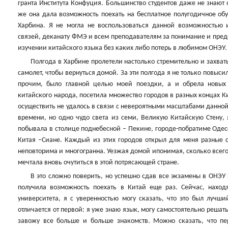
гранта Института Конфуция. Большинство студентов даже не знают
же она дала возможность поехать на бесплатное полугодичное обу
Харбина. Я не могла не воспользоваться данной возможностью
связей, деканату ФМЭ и всем преподавателям за понимание и пред
изучении китайского языка без каких либо потерь в любимом ОНЭУ.
Полгода в Харбине пролетели настолько стремительно и захваты
самолет, чтобы вернуться домой. За эти полгода я не только повыси
прочим, было главной целью моей поездки, а и обрела новых 
китайского народа, посетила множество городов в разных концах К
осуществить не удалось в связи с невероятными масштабами данной
времени, но одно чудо света из семи, Великую Китайскую Стену, 
побывала в столице поднебесной – Пекине, городе-побратиме Одес
Китая –Сиане. Каждый из этих городов открыл для меня разные с
неповторима и многогранна. Уезжая домой ипонимая, сколько всего 
мечтала вновь очутиться в этой потрясающей стране.
В это сложно поверить, но успешно сдав все экзамены в ОНЭУ з
получила возможность поехать в Китай еще раз. Сейчас, нахо
университета, я с уверенностью могу сказать, что это был лучш
отличается от первой: я уже знаю язык, могу самостоятельно реша
завожу все больше и больше знакомств. Можно сказать, что пе