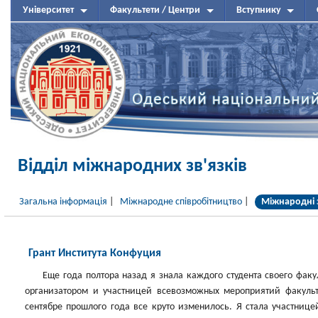
Університет
Факультети / Центри
Вступнику
Відділ міжнародних зв'язків
Загальна інформація
|
Міжнародне співробітництво
|
Міжнародні 
Грант Института Конфуция
Еще года полтора назад я знала каждого студента своего факу
организатором и участницей всевозможных мероприятий факульте
сентябре прошлого года все круто изменилось. Я стала участниц